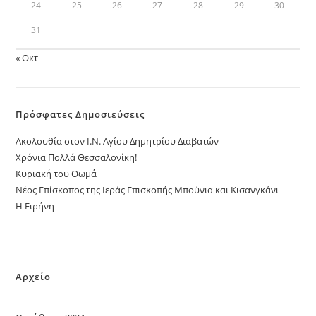
24
25
26
27
28
29
30
31
« Οκτ
Πρόσφατες Δημοσιεύσεις
Ακολουθία στον Ι.Ν. Αγίου Δημητρίου Διαβατών
Χρόνια Πολλά Θεσσαλονίκη!
Κυριακή του Θωμά
Νέος Επίσκοπος της Ιεράς Επισκοπής Μπούνια και Κισανγκάνι
Η Ειρήνη
Αρχείο