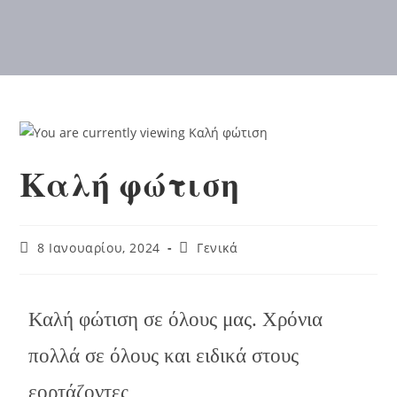
α
τ
ρ
ι
α
ρ
χ
ε
ί
ο
Καλή φώτιση
Α
λ
ε
ξ
α
8 Ιανουαρίου, 2024
Γενικά
ν
δ
ρ
ε
Καλή φώτιση σε όλους μας. Χρόνια
ί
α
πολλά σε όλους και ειδικά στους
ς
εορτάζοντες