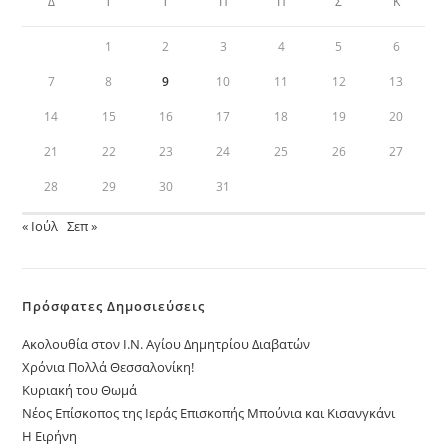
Δ
Τ
Τ
Π
Π
Σ
Κ
1
2
3
4
5
6
7
8
9
10
11
12
13
14
15
16
17
18
19
20
21
22
23
24
25
26
27
28
29
30
31
« Ιούλ
Σεπ »
Πρόσφατες Δημοσιεύσεις
Ακολουθία στον Ι.Ν. Αγίου Δημητρίου Διαβατών
Χρόνια Πολλά Θεσσαλονίκη!
Κυριακή του Θωμά
Νέος Επίσκοπος της Ιεράς Επισκοπής Μπούνια και Κισανγκάνι
Η Ειρήνη