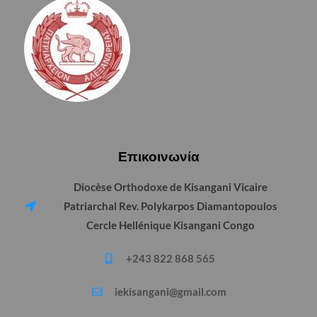
Επικοινωνία
Diocèse Orthodoxe de Kisangani Vicaire
Patriarchal Rev. Polykarpos Diamantopoulos
Cercle Hellénique Kisangani Congo
+243 822 868 565
iekisangani@gmail.com