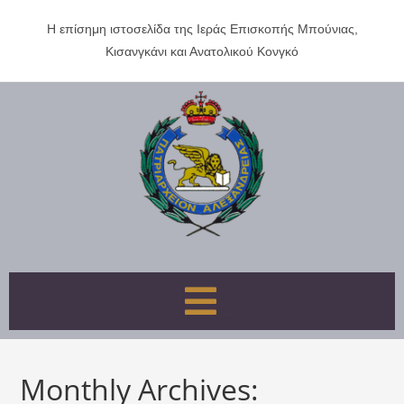
Η επίσημη ιστοσελίδα της Ιεράς Επισκοπής Μπούνιας,
Κισανγκάνι και Ανατολικού Κονγκό
Πατριαρχεί
ο
Αλεξανδρεί
ας
Menu
Monthly Archives: