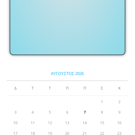
ΑΎΓΟΥΣΤΟΣ 2026
Δ
Τ
Τ
Π
Π
Σ
Κ
1
2
3
4
5
6
7
8
9
10
11
12
13
14
15
16
17
18
19
20
21
22
23