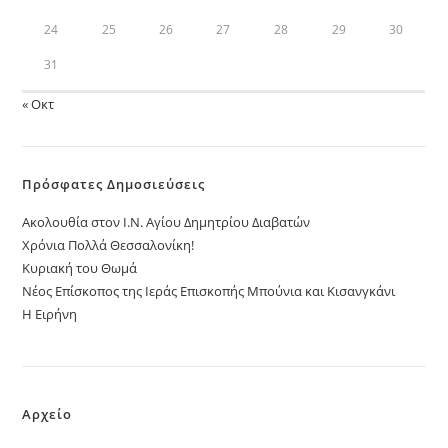
24
25
26
27
28
29
30
31
« Οκτ
Πρόσφατες Δημοσιεύσεις
Ακολουθία στον Ι.Ν. Αγίου Δημητρίου Διαβατών
Χρόνια Πολλά Θεσσαλονίκη!
Κυριακή του Θωμά
Νέος Επίσκοπος της Ιεράς Επισκοπής Μπούνια και Κισανγκάνι
Η Ειρήνη
Αρχείο