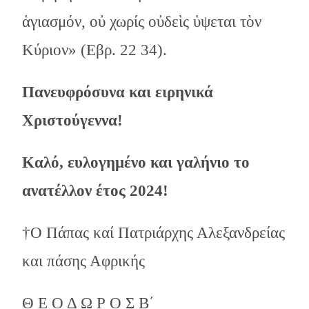
ἁγιασμόν, οὐ χωρίς οὐδεὶς ὑψεται τὸν
Κύριον» (Εβρ. 22 34).
Πανευφρόσυνα και ειρηνικά
Χριστούγεννα!
Καλό, ευλογημένο και γαλήνιο το
ανατέλλον έτος 2024!
†Ο Πάπας καί Πατριάρχης Αλεξανδρείας
και πάσης Αφρικής
Θ Ε Ο Δ Ω Ρ Ο Σ Β΄